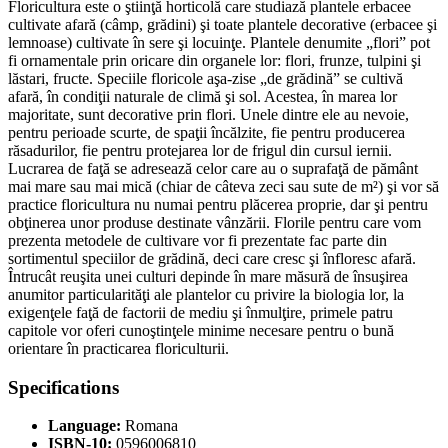
Floricultura este o ştiinţă horticolă care studiază plantele erbacee
cultivate afară (câmp, grădini) şi toate plantele decorative (erbacee şi
lemnoase) cultivate în sere şi locuinţe. Plantele denumite „flori” pot
fi ornamentale prin oricare din organele lor: flori, frunze, tulpini şi
lăstari, fructe. Speciile floricole aşa-zise „de grădină” se cultivă
afară, în condiţii naturale de climă şi sol. Acestea, în marea lor
majoritate, sunt decorative prin flori. Unele dintre ele au nevoie,
pentru perioade scurte, de spaţii încălzite, fie pentru producerea
răsadurilor, fie pentru protejarea lor de frigul din cursul iernii.
Lucrarea de faţă se adresează celor care au o suprafaţă de pământ
mai mare sau mai mică (chiar de câteva zeci sau sute de m²) şi vor să
practice floricultura nu numai pentru plăcerea proprie, dar şi pentru
obţinerea unor produse destinate vânzării. Florile pentru care vom
prezenta metodele de cultivare vor fi prezentate fac parte din
sortimentul speciilor de grădină, deci care cresc şi înfloresc afară.
Întrucât reuşita unei culturi depinde în mare măsură de însuşirea
anumitor particularităţi ale plantelor cu privire la biologia lor, la
exigenţele faţă de factorii de mediu şi înmulţire, primele patru
capitole vor oferi cunoştinţele minime necesare pentru o bună
orientare în practicarea floriculturii.
Specifications
Language:
Romana
ISBN-10:
0596006810