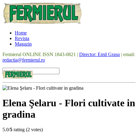
Home
Revista
Magazin
Fermierul ONLINE ISSN 1843-0821 |
Director: Emil Grasu
| email:
redactia@fermierul.ro
Elena Şelaru - Flori cultivate in
gradina
5.0/
5
rating (2 votes)