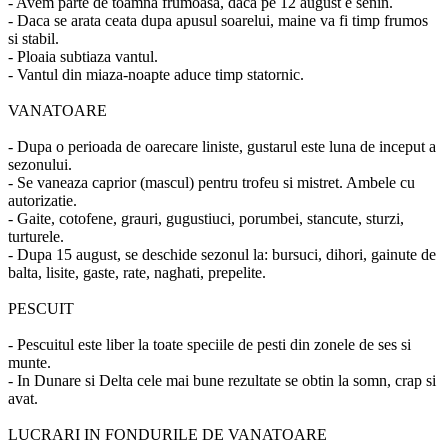
- Avem parte de toamna frumoasa, daca pe 12 august e senin.
- Daca se arata ceata dupa apusul soarelui, maine va fi timp frumos
si stabil.
- Ploaia subtiaza vantul.
- Vantul din miaza-noapte aduce timp statornic.
VANATOARE
- Dupa o perioada de oarecare liniste, gustarul este luna de inceput a
sezonului.
- Se vaneaza caprior (mascul) pentru trofeu si mistret. Ambele cu
autorizatie.
- Gaite, cotofene, grauri, gugustiuci, porumbei, stancute, sturzi,
turturele.
- Dupa 15 august, se deschide sezonul la: bursuci, dihori, gainute de
balta, lisite, gaste, rate, naghati, prepelite.
PESCUIT
- Pescuitul este liber la toate speciile de pesti din zonele de ses si
munte.
- In Dunare si Delta cele mai bune rezultate se obtin la somn, crap si
avat.
LUCRARI IN FONDURILE DE VANATOARE