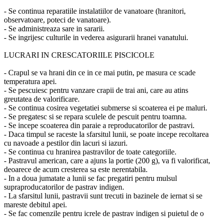
- Se continua reparatiile instalatiilor de vanatoare (hranitori,
observatoare, poteci de vanatoare).
- Se administreaza sare in sararii.
- Se ingrijesc culturile in vederea asigurarii hranei vanatului.
LUCRARI IN CRESCATORIILE PISCICOLE
- Crapul se va hrani din ce in ce mai putin, pe masura ce scade
temperatura apei.
- Se pescuiesc pentru vanzare crapii de trai ani, care au atins
greutatea de valorificare.
- Se continua cosirea vegetatiei submerse si scoaterea ei pe maluri.
- Se pregatesc si se repara sculele de pescuit pentru toamna.
- Se incepe scoaterea din paraie a reproducatorilor de pastravi.
- Daca timpul se raceste la sfarsitul lunii, se poate incepe recoltarea
cu navoade a pestilor din lacuri si iazuri.
- Se continua cu hranirea pastravilor de toate categoriile.
- Pastravul american, care a ajuns la portie (200 g), va fi valorificat,
deoarece de acum cresterea sa este nerentabila.
- In a doua jumatate a lunii se fac pregatiri pentru mulsul
supraproducatorilor de pastrav indigen.
- La sfarsitul lunii, pastravii sunt trecuti in bazinele de iernat si se
mareste debitul apei.
- Se fac comenzile pentru icrele de pastrav indigen si puietul de o