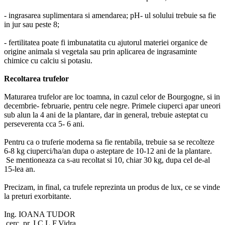
- ingrasarea suplimentara si amendarea; pH- ul solului trebuie sa fie
in jur sau peste 8;
- fertilitatea poate fi imbunatatita cu ajutorul materiei organice de
origine animala si vegetala sau prin aplicarea de ingrasaminte
chimice cu calciu si potasiu.
Recoltarea trufelor
Maturarea trufelor are loc toamna, in cazul celor de Bourgogne, si in
decembrie- februarie, pentru cele negre. Primele ciuperci apar uneori
sub alun la 4 ani de la plantare, dar in general, trebuie asteptat cu
perseverenta cca 5- 6 ani.
Pentru ca o truferie moderna sa fie rentabila, trebuie sa se recolteze
6-8 kg ciuperci/ha/an dupa o asteptare de 10-12 ani de la plantare.
Se mentioneaza ca s-au recoltat si 10, chiar 30 kg, dupa cel de-al
15-lea an.
Precizam, in final, ca trufele reprezinta un produs de lux, ce se vinde
la preturi exorbitante.
Ing. IOANA TUDOR
cerc. pr. I.C.L.F.Vidra