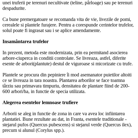
unei truferii pe terenuri necultivate (teline, pârloage) sau pe terenuri
despadurite.
Ca bune premergatoare se recomanda vita de vie, livezile de pomi,
cerealele si plantele furajere. Pentru a corespunde cerintelor trufelor,
solul poate fi ingrasat sau i se aplice amendamente.
Insamântarea trufelor
In prezent, metoda este modernizata, prin ea permitand asocierea
arbore-ciuperca in conditii controlate. Se livreaza, astfel, diferite
esente de arbori(plantute) destul de viguroase si micorizate cu trufe.
Plantele se procura din pepiniere îi mod asemanator puietilor altoiti
ce se livreaza in tara noastra. Plantarea arborilor se face toamna
târziu sau primavara timpuriu, densitatea de plantare fiind de 200-
600 arbori/ha, in functie de specia utilizata.
Alegerea esentelor lemnoase trufiere
Arborii se aleg in functie de zona in care va avea loc infiintarea
plantatiei. Bune rezultate au dat, in Franta, esentele traditionale -
stejarul pufos (Quercus pubescens) si stejarul verde (Quercus ilex),
precum si alunul (Corylus spp.).