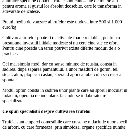
anumitor specii de copaci. Trufele sunt cunoscute de mii de ani
pentru aroma si gustul lor absolut deosebite, care le transforma in
adevarate delicatese.
Pretul mediu de vanzare al trufelor este undeva intre 500 si 1.000
euro/kg.
Cultivarea trufelor poate fi o activitate foarte rentabila, pentru ca
presupune investitii initiale modeste si nu cere cine stie ce efort.
Pentru cine poseda un teren potrivit exista diferite moduri de a o
practica.
Cel mai simplu mod, dar cu sanse minime de reusita, consta in
sadirea, dupa saparea pamantului, a unor rasaduri de gorun, tei,
stejar, alun, plop sau castan, sperand apoi ca tuberculii sa creasca
spontan.
Modul optim consta in sadirea unor plante care au sporul inoculat in
radacini, operatia de inoculare, facandu-se in laboratoare
specializate.
Ce spun specialistii despre cultivarea trufelor
Trufele sunt ciuperci comestibile care cresc pe radacinile unor specii
de arbori, cu care formeaza, prin simbioza, organe specifice numite