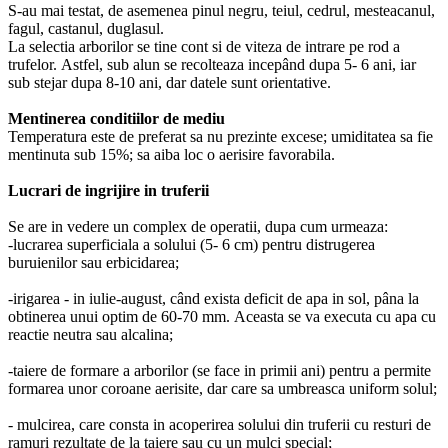
S-au mai testat, de asemenea pinul negru, teiul, cedrul, mesteacanul,
fagul, castanul, duglasul.
La selectia arborilor se tine cont si de viteza de intrare pe rod a
trufelor. Astfel, sub alun se recolteaza incepând dupa 5- 6 ani, iar
sub stejar dupa 8-10 ani, dar datele sunt orientative.
Mentinerea conditiilor de mediu
Temperatura este de preferat sa nu prezinte excese; umiditatea sa fie
mentinuta sub 15%; sa aiba loc o aerisire favorabila.
Lucrari de ingrijire in truferii
Se are in vedere un complex de operatii, dupa cum urmeaza:
-lucrarea superficiala a solului (5- 6 cm) pentru distrugerea
buruienilor sau erbicidarea;
-irigarea - in iulie-august, când exista deficit de apa in sol, pâna la
obtinerea unui optim de 60-70 mm. Aceasta se va executa cu apa cu
reactie neutra sau alcalina;
-taiere de formare a arborilor (se face in primii ani) pentru a permite
formarea unor coroane aerisite, dar care sa umbreasca uniform solul;
- mulcirea, care consta in acoperirea solului din truferii cu resturi de
ramuri rezultate de la taiere sau cu un mulci special;