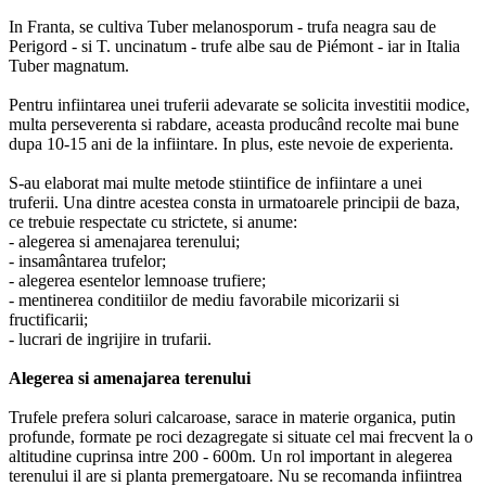
In Franta, se cultiva Tuber melanosporum - trufa neagra sau de
Perigord - si T. uncinatum - trufe albe sau de Piémont - iar in Italia
Tuber magnatum.
Pentru infiintarea unei truferii adevarate se solicita investitii modice,
multa perseverenta si rabdare, aceasta producând recolte mai bune
dupa 10-15 ani de la infiintare. In plus, este nevoie de experienta.
S-au elaborat mai multe metode stiintifice de infiintare a unei
truferii. Una dintre acestea consta in urmatoarele principii de baza,
ce trebuie respectate cu strictete, si anume:
- alegerea si amenajarea terenului;
- insamântarea trufelor;
- alegerea esentelor lemnoase trufiere;
- mentinerea conditiilor de mediu favorabile micorizarii si
fructificarii;
- lucrari de ingrijire in trufarii.
Alegerea si amenajarea terenului
Trufele prefera soluri calcaroase, sarace in materie organica, putin
profunde, formate pe roci dezagregate si situate cel mai frecvent la o
altitudine cuprinsa intre 200 - 600m. Un rol important in alegerea
terenului il are si planta premergatoare. Nu se recomanda infiintrea