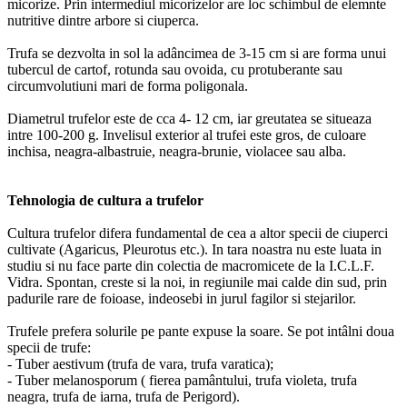
micorize. Prin intermediul micorizelor are loc schimbul de elemnte
nutritive dintre arbore si ciuperca.
Trufa se dezvolta in sol la adâncimea de 3-15 cm si are forma unui
tubercul de cartof, rotunda sau ovoida, cu protuberante sau
circumvolutiuni mari de forma poligonala.
Diametrul trufelor este de cca 4- 12 cm, iar greutatea se situeaza
intre 100-200 g. Invelisul exterior al trufei este gros, de culoare
inchisa, neagra-albastruie, neagra-brunie, violacee sau alba.
Tehnologia de cultura a trufelor
Cultura trufelor difera fundamental de cea a altor specii de ciuperci
cultivate (Agaricus, Pleurotus etc.). In tara noastra nu este luata in
studiu si nu face parte din colectia de macromicete de la I.C.L.F.
Vidra. Spontan, creste si la noi, in regiunile mai calde din sud, prin
padurile rare de foioase, indeosebi in jurul fagilor si stejarilor.
Trufele prefera solurile pe pante expuse la soare. Se pot intâlni doua
specii de trufe:
- Tuber aestivum (trufa de vara, trufa varatica);
- Tuber melanosporum ( fierea pamântului, trufa violeta, trufa
neagra, trufa de iarna, trufa de Perigord).