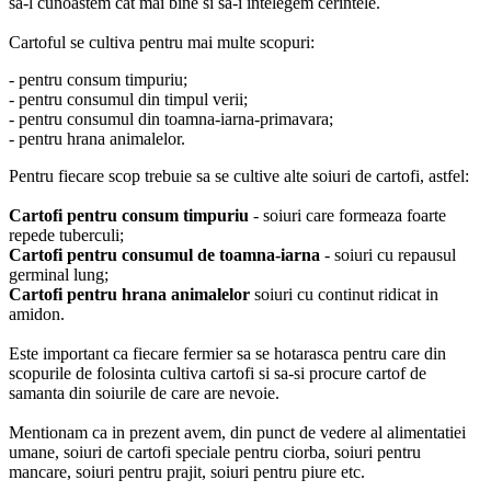
sa-l cunoastem cat mai bine si sa-i intelegem cerintele.
Cartoful se cultiva pentru mai multe scopuri:
- pentru consum timpuriu;
- pentru consumul din timpul verii;
- pentru consumul din toamna-iarna-primavara;
- pentru hrana animalelor.
Pentru fiecare scop trebuie sa se cultive alte soiuri de cartofi, astfel:
Cartofi pentru consum timpuriu
- soiuri care formeaza foarte
repede tuberculi;
Cartofi
pentru consumul de toamna-iarna
- soiuri cu repausul
germinal lung;
Cartofi pentru hrana animalelor
soiuri cu continut ridicat in
amidon.
Este important ca fiecare fermier sa se hotarasca pentru care din
scopurile de folosinta cultiva cartofi si sa-si procure cartof de
samanta din soiurile de care are nevoie.
Mentionam ca in prezent avem, din punct de vedere al alimentatiei
umane, soiuri de cartofi speciale pentru ciorba, soiuri pentru
mancare, soiuri pentru prajit, soiuri pentru piure etc.