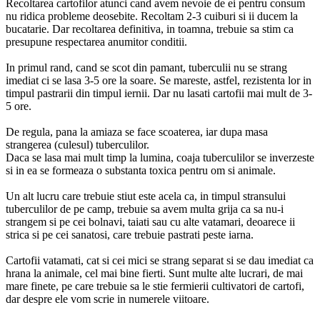
Recoltarea cartofilor atunci cand avem nevoie de ei pentru consum
nu ridica probleme deosebite. Recoltam 2-3 cuiburi si ii ducem la
bucatarie. Dar recoltarea definitiva, in toamna, trebuie sa stim ca
presupune respectarea anumitor conditii.
In primul rand, cand se scot din pamant, tuberculii nu se strang
imediat ci se lasa 3-5 ore la soare. Se mareste, astfel, rezistenta lor in
timpul pastrarii din timpul iernii. Dar nu lasati cartofii mai mult de 3-
5 ore.
De regula, pana la amiaza se face scoaterea, iar dupa masa
strangerea (culesul) tuberculilor.
Daca se lasa mai mult timp la lumina, coaja tuberculilor se inverzeste
si in ea se formeaza o substanta toxica pentru om si animale.
Un alt lucru care trebuie stiut este acela ca, in timpul stransului
tuberculilor de pe camp, trebuie sa avem multa grija ca sa nu-i
strangem si pe cei bolnavi, taiati sau cu alte vatamari, deoarece ii
strica si pe cei sanatosi, care trebuie pastrati peste iarna.
Cartofii vatamati, cat si cei mici se strang separat si se dau imediat ca
hrana la animale, cel mai bine fierti. Sunt multe alte lucrari, de mai
mare finete, pe care trebuie sa le stie fermierii cultivatori de cartofi,
dar despre ele vom scrie in numerele viitoare.