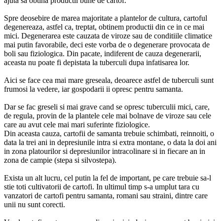
ajuta sa obtina productii bune de cartof.
Spre deosebire de marea majoritate a plantelor de cultura, cartoful
degenereaza, astfel ca, treptat, obtinem productii din ce in ce mai
mici. Degenerarea este cauzata de viroze sau de conditiile climatice
mai putin favorabile, deci este vorba de o degenerare provocata de
boli sau fiziologica. Din pacate, indiferent de cauza degenerarii,
aceasta nu poate fi depistata la tuberculi dupa infatisarea lor.
Aici se face cea mai mare greseala, deoarece astfel de tuberculi sunt
frumosi la vedere, iar gospodarii ii opresc pentru samanta.
Dar se fac greseli si mai grave cand se opresc tuberculii mici, care,
de regula, provin de la plantele cele mai bolnave de viroze sau cele
care au avut cele mai mari suferinte fiziologice.
Din aceasta cauza, cartofii de samanta trebuie schimbati, reinnoiti, o
data la trei ani in depresiunile intra si extra montane, o data la doi ani
in zona platourilor si depresiunilor intracolinare si in fiecare an in
zona de campie (stepa si silvostepa).
Exista un alt lucru, cel putin la fel de important, pe care trebuie sa-l
stie toti cultivatorii de cartofi. In ultimul timp s-a umplut tara cu
vanzatori de cartofi pentru samanta, romani sau straini, dintre care
unii nu sunt corecti.