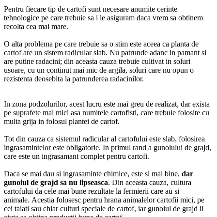
Pentru fiecare tip de cartofi sunt necesare anumite cerinte
tehnologice pe care trebuie sa i le asiguram daca vrem sa obtinem
recolta cea mai mare.
O alta problema pe care trebuie sa o stim este aceea ca planta de
cartof are un sistem radicular slab. Nu patrunde adanc in pamant si
are putine radacini; din aceasta cauza trebuie cultivat in soluri
usoare, cu un continut mai mic de argila, soluri care nu opun o
rezistenta deosebita la patrunderea radacinilor.
In zona podzolurilor, acest lucru este mai greu de realizat, dar exista
pe suprafete mai mici asa numitele cartofisti, care trebuie folosite cu
multa grija in folosul plantei de cartof.
Tot din cauza ca sistemul radicular al cartofului este slab, folosirea
ingrasamintelor este obligatorie. In primul rand a gunoiului de grajd,
care este un ingrasamant complet pentru cartofi.
Daca se mai dau si ingrasaminte chimice, este si mai bine,
dar
gunoiul de grajd sa nu lipseasca
. Din aceasta cauza, cultura
cartofului da cele mai bune rezultate la fermierii care au si
animale. Acestia folosesc pentru hrana animalelor cartofii mici, pe
cei taiati sau chiar culturi speciale de cartof, iar gunoiul de grajd ii