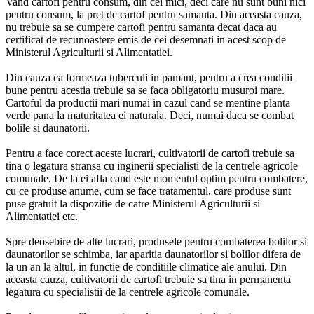
Vand cartofi pentru consum, din cei mici, deci care nu sunt buni nici
pentru consum, la pret de cartof pentru samanta. Din aceasta cauza,
nu trebuie sa se cumpere cartofi pentru samanta decat daca au
certificat de recunoastere emis de cei desemnati in acest scop de
Ministerul Agriculturii si Alimentatiei.
Din cauza ca formeaza tuberculi in pamant, pentru a crea conditii
bune pentru acestia trebuie sa se faca obligatoriu musuroi mare.
Cartoful da productii mari numai in cazul cand se mentine planta
verde pana la maturitatea ei naturala. Deci, numai daca se combat
bolile si daunatorii.
Pentru a face corect aceste lucrari, cultivatorii de cartofi trebuie sa
tina o legatura stransa cu inginerii specialisti de la centrele agricole
comunale. De la ei afla cand este momentul optim pentru combatere,
cu ce produse anume, cum se face tratamentul, care produse sunt
puse gratuit la dispozitie de catre Ministerul Agriculturii si
Alimentatiei etc.
Spre deosebire de alte lucrari, produsele pentru combaterea bolilor si
daunatorilor se schimba, iar aparitia daunatorilor si bolilor difera de
la un an la altul, in functie de conditiile climatice ale anului. Din
aceasta cauza, cultivatorii de cartofi trebuie sa tina in permanenta
legatura cu specialistii de la centrele agricole comunale.