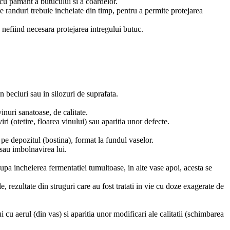
a cu pamant a butucului si a coardelor.
re randuri trebuie incheiate din timp, pentru a permite protejarea
nefiind necesara protejarea intregului butuc.
in beciuri sau in silozuri de suprafata.
nuri sanatoase, de calitate.
ri (otetire, floarea vinului) sau aparitia unor defecte.
 pe depozitul (bostina), format la fundul vaselor.
 sau imbolnavirea lui.
dupa incheierea fermentatiei tumultoase, in alte vase apoi, acesta se
, rezultate din struguri care au fost tratati in vie cu doze exagerate de
 cu aerul (din vas) si aparitia unor modificari ale calitatii (schimbarea