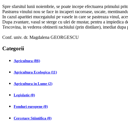
Spre sfarsitul lunii noiembrie, se poate incepe efectuarea primului prit
Pastrarea vinului nou se face in incaperi racoroase, uscate, mentinandu-s
In cazul aparitiei mucegaiului pe vasele in care se pastreaza vinul, ace
Dupa zvantare, vasul se sterge cu ulei de mustar, pentru a impiedica 
Tescovina, in vederea obtinerii rachiului (prin distilare), imediat dupa
Conf. univ. dr. Magdalena GEORGESCU
Categorii
Agricultura (86)
Agricultura Ecologica (11)
Agricultura in Lume (2)
Legislatie (0)
Fonduri europene (0)
Cercetare Stiintifica (0)