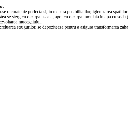
oc.
e o curatenie perfecta si, in masura posibilitatilor, igienizarea spatiilor 
stea se sterg cu o carpa uscata, apoi cu o carpa inmuiata in apa cu soda 
dezvoltarea mucegaiului.
 preluarea strugurilor, se depoziteaza pentru a asigura transformarea zaha