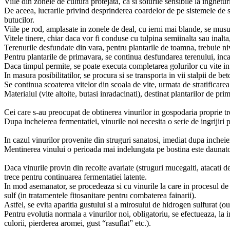
Viile din zonele de cultura protejata, ca si soiurile sensibile la inghetu
De aceea, lucrarile privind desprinderea coardelor de pe sistemele de su
butucilor.
Viile pe rod, amplasate in zonele de deal, cu ierni mai blande, se mus
Vitele tinere, chiar daca vor fi conduse cu tulpina semiinalta sau inalt
Terenurile desfundate din vara, pentru plantarile de toamna, trebuie ni
Pentru plantarile de primavara, se continua desfundarea terenului, incat
Daca timpul permite, se poate executa completarea golurilor cu vite in v
In masura posibilitatilor, se procura si se transporta in vii stalpii de bet
Se continua scoaterea vitelor din scoala de vite, urmata de stratificarea 
Materialul (vite altoite, butasi inradacinati), destinat plantarilor de pri
Cei care s-au preocupat de obtinerea vinurilor in gospodaria proprie tr
Dupa incheierea fermentatiei, vinurile noi necesita o serie de ingrijiri 
In cazul vinurilor provenite din struguri sanatosi, imediat dupa incheier
Mentinerea vinului o perioada mai indelungata pe bostina este daunatoar
Daca vinurile provin din recolte avariate (struguri mucegaiti, atacati de
trece pentru continuarea fermentatiei latente.
In mod asemanator, se procedeaza si cu vinurile la care in procesul de pr
sulf (in tratamentele fitosanitare pentru combaterea fainarii).
Astfel, se evita aparitia gustului si a mirosului de hidrogen sulfurat (ou
Pentru evolutia normala a vinurilor noi, obligatoriu, se efectueaza, la i
culorii, pierderea aromei, gust “rasuflat” etc.).