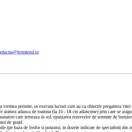
redactia@fermierul.ro
 vremea permite, se executa lucrari care au ca obiectiv pregatirea vitei 
re aratura adanca de toamna (la 16 - 18 cm adancime) prin care se asigura
unatori care ierneaza in sol, epuizarea rezervelor de seminte de buruien
unoi de grajd.
le (pe baza de fosfor si potasiu), in dozele indicate de specialistii din z