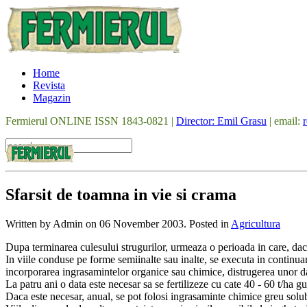
Home
Revista
Magazin
Fermierul ONLINE ISSN 1843-0821 |
Director: Emil Grasu
| email:
Sfarsit de toamna in vie si crama
Written by Admin on
06 November 2003
. Posted in
Agricultura
Dupa terminarea culesului strugurilor, urmeaza o perioada in care, daca
In viile conduse pe forme semiinalte sau inalte, se executa in continua
incorporarea ingrasamintelor organice sau chimice, distrugerea unor da
La patru ani o data este necesar sa se fertilizeze cu cate 40 - 60 t/ha g
Daca este necesar, anual, se pot folosi ingrasaminte chimice greu solubi