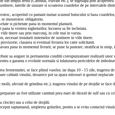
rile din timpul iernii (Cardinal, Plavaie etc.), se ingroapa prin acoperire
stinere, taierile de usurare si scoaterea coardelor de pe intervalele dint
uroiesc, acoperind cu pamant numai scaunul butucului si baza coardelor, 
a, se musuroiesc obligatoriu.
velate si pichetate pana in momentul plantarii.
 pana la venirea ingheturilor, lucrarea sa fie incheiata.
iile tinere sau prin marcotaj, in cele mai in varsta.
on, necesari instalarii sistemelor de sustinere in viile tinere.
provizorie, clasarea si eventual livrarea lor catre solicitanti.
mavara pana in momentul livrarii, se pune la pastrare, stratificat in nisip, 
ebuie sa asigure in permanenta conditii corespunzatoare realizarii unor vi
pentru a garanta o evolutie normala si inlaturarea pericolelor de imbolnavi
ea fermentatiei, se face plinul vaselor, iar dupa 10 - 15 zile, tragerea de
e calitatii vinului, deoarece pot sa apara mirosuri si gusturi neplacute
 molii, afectati de grindina etc.), tragerea vinului de pe drojdie se face 
eparare au fost utilizate cantitati prea mari de dioxid de sulf sau cu cele
a clocite) sau a celui de drojdii.
nceput saptamanal, umplerea golurilor, pentru a se evita contactul vinului