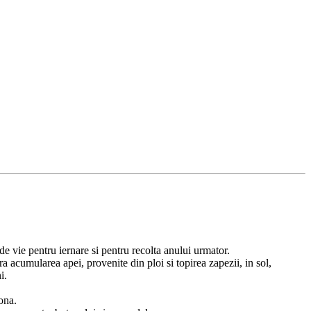
de vie pentru iernare si pentru recolta anului urmator.
 acumularea apei, provenite din ploi si topirea zapezii, in sol,
i.
ona.