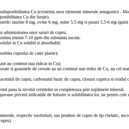
 biodisponibilitatea Cu (existenta unor elemente minerale antagonice - M
onibilitatea Cu din furaje).
toarele: taurine 8 mg, ovine 6 mg, suine 5,5 mg si pasari 5,5-6 mg (gaini
in administrarea unor saruri de cupru.
 contina minim 7-10 ppm din substanta uscata.
solului in Cu solubil si absorbabil;
orbtia cuprului de catre plante);
riant au continut mai ridicat in Cu);
ilozate si grauntele de cereale au un continut mai redus de Cu, iar cel mai r
 acetatul de cupru, carbonatul bazic de cupru, clorura cuprica si oxidul 
stul pana la nivelul cerintelor se completeaza prin supliment mineral.
roase privind indicatiile de folosire si solubilitatea lor, iar pentru cel
 minerale, respectiv zooforturi, sau produse de cupru de tip chelatic, inc
cupru).