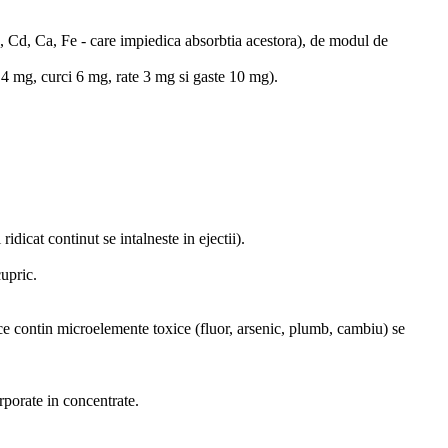
o, Cd, Ca, Fe - care impiedica absorbtia acestora), de modul de
 4 mg, curci 6 mg, rate 3 mg si gaste 10 mg).
idicat continut se intalneste in ejectii).
cupric.
e ce contin microelemente toxice (fluor, arsenic, plumb, cambiu) se
orporate in concentrate.