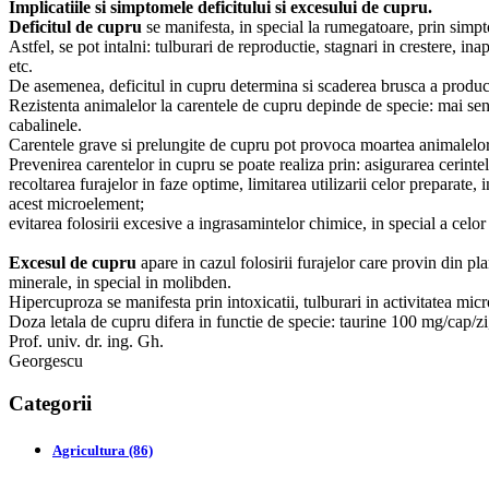
Implicatiile si simptomele deficitului si excesului de cupru.
Deficitul de cupru
se manifesta, in special la rumegatoare, prin simptom
Astfel, se pot intalni: tulburari de reproductie, stagnari in crestere, 
etc.
De asemenea, deficitul in cupru determina si scaderea brusca a productie
Rezistenta animalelor la carentele de cupru depinde de specie: mai sensib
cabalinele.
Carentele grave si prelungite de cupru pot provoca moartea animalelor
Prevenirea carentelor in cupru se poate realiza prin: asigurarea cerinte
recoltarea furajelor in faze optime, limitarea utilizarii celor preparate
acest microelement;
evitarea folosirii excesive a ingrasamintelor chimice, in special a celor
Excesul de cupru
apare in cazul folosirii furajelor care provin din p
minerale, in special in molibden.
Hipercuproza se manifesta prin intoxicatii, tulburari in activitatea micro
Doza letala de cupru difera in functie de specie: taurine 100 mg/cap/z
Prof. univ. dr. ing. Gh.
Georgescu
Categorii
Agricultura (86)