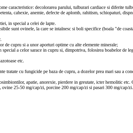
e caracteristice: decolorarea parului, tulburari cardiace si diferite tulbu
inapetenta, cahexie, anemie, defecte de aplomb, rahitism, schiopaturi, dis
i, in special a celei de lapte.
ile sunt ovinele, la care se intalnesc si boli specifice (boala "de coasta
.
lor de cupru si a unor aporturi optime cu alte elemente minerale;
, in special a celor sarace in cupru si, dimpotriva, folosirea boabelor de 
 azotoase etc.
lante tratate cu fungicide pe baza de cupru, a dozelor prea mari sau a co
simbiontilor, apatie, anorexie, pierdere in greutate, icter hemolitic etc. C
i, ovine 25-50 mg/cap/zi, porcine 200 mg/cap/zi si pasari 300 mg/cap/zi.