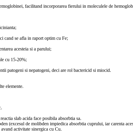
a hemoglobinei, facilitand incorporarea fierului in moleculele de hemoglob
cinianta;
ci cand se afla in raport optim cu Fe;
entarea acesteia si a parului;
male cu 15-20%;
ntii patogeni si nepatogeni, deci are rol bactericid si miocid.
lte elemente.
c.
reactia slab acida face posibila absorbtia sa.
den (excesul de molibden impiedica absorbtia cuprului, iar carenta acest
 avand activitate sinergica cu Cu.