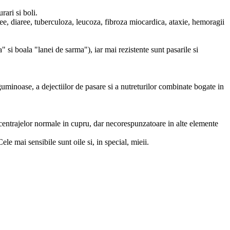
rari si boli.
pnee, diaree, tuberculoza, leucoza, fibroza miocardica, ataxie, hemoragii
" si boala "lanei de sarma"), iar mai rezistente sunt pasarile si
leguminoase, a dejectiilor de pasare si a nutreturilor combinate bogate in
ncentrajelor normale in cupru, dar necorespunzatoare in alte elemente
ele mai sensibile sunt oile si, in special, mieii.