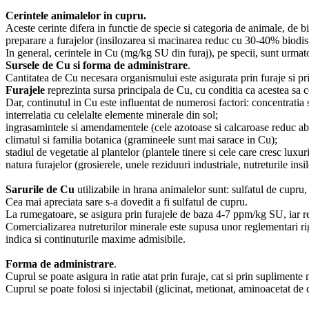
Cerintele animalelor in cupru.
Aceste cerinte difera in functie de specie si categoria de animale, de
preparare a furajelor (insilozarea si macinarea reduc cu 30-40% biodisp
In general, cerintele in Cu (mg/kg SU din furaj), pe specii, sunt urma
Sursele de Cu si forma de administrare
.
Cantitatea de Cu necesara organismului este asigurata prin furaje si pr
Furajele
reprezinta sursa principala de Cu, cu conditia ca acestea sa
Dar, continutul in Cu este influentat de numerosi factori: concentratia 
interrelatia cu celelalte elemente minerale din sol;
ingrasamintele si amendamentele (cele azotoase si calcaroase reduc abs
climatul si familia botanica (gramineele sunt mai sarace in Cu);
stadiul de vegetatie al plantelor (plantele tinere si cele care cresc luxu
natura furajelor (grosierele, unele reziduuri industriale, nutreturile ins
Sarurile de Cu
utilizabile in hrana animalelor sunt: sulfatul de cupru,
Cea mai apreciata sare s-a dovedit a fi sulfatul de cupru.
La rumegatoare, se asigura prin furajele de baza 4-7 ppm/kg SU, iar re
Comercializarea nutreturilor minerale este supusa unor reglementari rigu
indica si continuturile maxime admisibile.
Forma de administrare
.
Cuprul se poate asigura in ratie atat prin furaje, cat si prin suplimente
Cuprul se poate folosi si injectabil (glicinat, metionat, aminoacetat de 