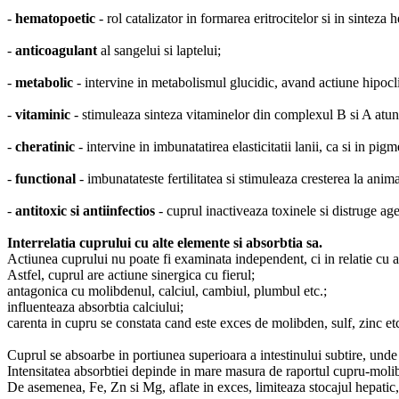
-
hematopoetic
- rol catalizator in formarea eritrocitelor si in sintez
-
anticoagulant
al sangelui si laptelui;
-
metabolic
- intervine in metabolismul glucidic, avand actiune hipocli
-
vitaminic
- stimuleaza sinteza vitaminelor din complexul B si A atun
-
cheratinic
- intervine in imbunatatirea elasticitatii lanii, ca si in pigm
-
functional
- imbunatateste fertilitatea si stimuleaza cresterea la ani
-
antitoxic si antiinfectios
- cuprul inactiveaza toxinele si distruge age
Interrelatia cuprului cu alte elemente si absorbtia sa.
Actiunea cuprului nu poate fi examinata independent, ci in relatie cu a
Astfel, cuprul are actiune sinergica cu fierul;
antagonica cu molibdenul, calciul, cambiul, plumbul etc.;
influenteaza absorbtia calciului;
carenta in cupru se constata cand este exces de molibden, sulf, zinc et
Cuprul se absoarbe in portiunea superioara a intestinului subtire, unde 
Intensitatea absorbtiei depinde in mare masura de raportul cupru-molib
De asemenea, Fe, Zn si Mg, aflate in exces, limiteaza stocajul hepatic,