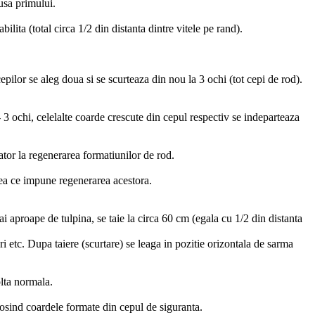
pusa primului.
lita (total circa 1/2 din distanta dintre vitele pe rand).
epilor se aleg doua si se scurteaza din nou la 3 ochi (tot cepi de rod).
- 3 ochi, celelalte coarde crescute din cepul respectiv se indeparteaza
ator la regenerarea formatiunilor de rod.
eea ce impune regenerarea acestora.
i aproape de tulpina, se taie la circa 60 cm (egala cu 1/2 din distanta
 etc. Dupa taiere (scurtare) se leaga in pozitie orizontala de sarma
olta normala.
olosind coardele formate din cepul de siguranta.