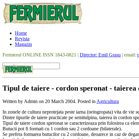
Home
Revista
Magazin
Fermierul ONLINE ISSN 1843-0821 |
Director: Emil Grasu
| email:
Tipul de taiere - cordon speronat - taierea
Written by Admin on
20 March 2004
. Posted in
Agricultura
In zonele de cultura neprotejata peste iarna (neingropata) vita de vie 
Dintre tipurile de taiere practicate pe semitulpina, taierea in cordon s
Tipul de taiere cordon speronat se caracterizeaza prin folosirea ca elem
Butucii pot fi formati cu 1 cordon sau 2 cordoane (bilaterale).
Se prefera formarea butucilor cu 2 cordoane, deoarece in caz de degarnis