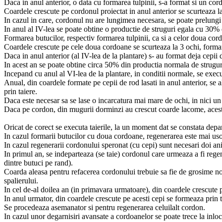
Daca in anul anterior, o data cu formarea tulpinii, s-a format si un cor
Coardele crescute pe cordonul proiectat in anul anterior se scurteaza l
In cazul in care, cordonul nu are lungimea necesara, se poate prelungi c
In anul al IV-lea se poate obtine o productie de struguri egala cu 30% 
Formarea butucilor, respectiv formarea tulpinii, ca si a celor doua cord
Coardele crescute pe cele doua cordoane se scurteaza la 3 ochi, forman
Daca in anul anterior (al IV-lea de la plantare) s- au format deja cepii
In acest an se poate obtine circa 50% din productia normala de strugur
Incepand cu anul al VI-lea de la plantare, in conditii normale, se execu
Anual, din coardele formate pe cepii de rod lasati in anul anterior, se a
prin taiere.
Daca este necesar sa se lase o incarcatura mai mare de ochi, in nici un
Daca pe cordon, din mugurii dorminzi au crescut coarde lacome, acestea 
Oricat de corect se executa taierile, la un moment dat se constata dep
In cazul formarii butucilor cu doua cordoane, regenerarea este mai usoa
In cazul regenerarii cordonului speronat (cu cepi) sunt necesari doi ani
In primul an, se indeparteaza (se taie) cordonul care urmeaza a fi regen
dintre butuci pe rand).
Coarda aleasa pentru refacerea cordonului trebuie sa fie de grosime nor
spalierului.
In cel de-al doilea an (in primavara urmatoare), din coardele crescute p
In anul urmator, din coardele crescute pe acesti cepi se formeaza prin t
Se procedeaza asemanator si pentru regenerarea celuilalt cordon.
In cazul unor degarnisiri avansate a cordoanelor se poate trece la inloc