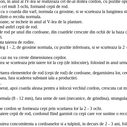
don, in anul al IV-lea se realizeaza cel de-al doilea cordon, cu pozitie o
a cel mult 3 ochi, formand cepii de rod.
u o coarda din varf, normala ca grosime, si se scurteaza la lungimea stabi
dintr-o recolta normala.
oane, se incheie in anul al V-lea de la plantare.
d astfel cepii de rod.
 de rod pe unul din cordoane, din coardele crescute din ochii de la baza c
i.
ta taierea de rodire.
leg 1 - 2, de grosime normala, cu pozitie inferioara, si se scurteaza la 2 
 caz nu va creste dimensiunea cepilor.
se scurteaza prin taiere tot la cep (de inlocuire), folosind in anul urm
artarea elementelor de rod (cepi de rod) de cordoane, degarnisirea lor, c
ra, fara scaderea substant iala a productiei.
.
erat, apoi coarda aleasa pentru a inlocui vechiul cordon, crescuta cat ma
mala (8 - 12 mm), fara urme de rani (mecanice, de grindina), strangulari
e cordon se formeaza cepi prin scurtarea lor la 2 - 3 ochi.
aiere cepii de rod, cordonul fiind garnisit cu cepi care vor sustine o rec
uirea concomitenta a cordoanelor si a tulpinii, in decurs de 2 - 3 ani, f