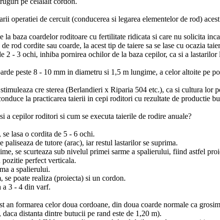
ruguri pe celalalt cordon.
inarii operatiei de cercuit (conducerea si legarea elementelor de rod) aces
 la baza coardelor roditoare cu fertilitate ridicata si care nu solicita inc
de rod cordite sau coarde, la acest tip de taiere sa se lase cu ocazia taie
 3 ochi, inhiba pornirea ochilor de la baza cepilor, ca si a lastarilor la
coarde peste 8 - 10 mm in diametru si 1,5 m lungime, a celor altoite pe p
stimuleaza cre sterea (Berlandieri x Riparia 504 etc.), ca si cultura lor pe
onduce la practicarea taierii in cepi roditori cu rezultate de productie b
i a cepilor roditori si cum se executa taierile de rodire anuale?
, se lasa o cordita de 5 - 6 ochi.
 paliseaza de tutore (arac), iar restul lastarilor se suprima.
ime, se scurteaza sub nivelul primei sarme a spalierului, fiind astfel proi
 pozitie perfect verticala.
rma a spalierului.
se poate realiza (proiecta) si un cordon.
 a 3 - 4 din varf.
cest an formarea celor doua cordoane, din doua coarde normale ca grosime,
 daca distanta dintre butucii pe rand este de 1,20 m).