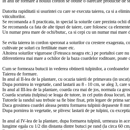
In anii de formare a noului cordon se obtine o oarecare productie de st
Datorita rapiditatii si usurintei cu care se executa taierea, ca si a elim
viticultorilor.
Se recomanda a fi practicata, in special la soiurile care prezinta ochii de
Se recomanda ca fata de alte tipuri de taiere, care folosesc ca elemente 
Un numar prea mare de ochi/butuc, ca si cepi cu un numar mai mare de 2 -
Se evita taierea in cordon speronat a soiurilor cu crestere exagerata, 
cultivate pe soluri cu fertilitate mare etc.
Altoirea soiurilor viguroase (Feteasca neagra etc.) pe portaltoi care nu 
diferentierea mai mare a ochilor de la baza coardelor roditoare, poate c
Cum se formeaza butucii in vederea obtinerii tulpinilor, a cordoanelor s
Taierea de formare.
In anul al II-lea de la plantare, cu ocazia taierii de primavara (in uscat)
Dupa pornirea in vegetatie, cand lastarii au 8 - 10 cm, se aleg 3, care se
In anul al III-lea de la plantare, coarda cea mai de jos, normala ca gros
Coarda scurtata (tulpina) se leaga de tutore, in cel putin doua locuri, in
Tutorele la randul sau trebuie sa fie bine fixat, prin legare de prima sa
Daca grosimea coardei aleasa pentru formarea tulpinii depaseste 8 mm, 
Dupa pornirea in vegetatie, se plivesc lastarii de pe tulpini, cu exceptia
In anul al IV-lea de la plantare, dupa formarea tulpinii, urmeaza in a
lungime egala cu 1/2 din distanta dintre butuci pe rand (la circa 60 cm,