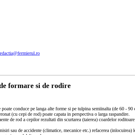
redactia@fermierul.ro
 de formare si de rodire
se poate conduce pe langa alte forme si pe tulpina semiinalta (de 60 - 90
peronat (cu cepi de rod) poate capata in perspectiva o larga raspandire.
ente de rod a cepilor rezultati din scurtarea (taierea) coardelor roditoare
iri sau de accidente (climatice, mecanice etc.) refacerea (inlocuirea) lo