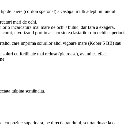
t tip de taiere (cordon speronat) a castigat multi adepti in randul
arcaturi mari de ochi.
rilor o incarcatura mai mare de ochi / butuc, dar fara a exagera.
comi, favorizand pornirea si cresterea lastarilor din ochii superiori.
ortaltoi care imprima soiurilor altoi vigoare mare (Kober 5 BB) sau
 soluri cu fertilitate mai redusa (pietroase), avand ca efect
une.
ectata tulpina semiinalta.
 cu pozitie superioara, pe directia randului, scurtandu-se la o